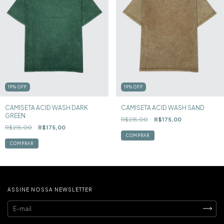
19
%
OFF
19
%
OFF
CAMISETA ACID WASH DARK
CAMISETA ACID WASH SAND
GREEN
R$215,00
R$175,00
R$215,00
R$175,00
COMPRAR
COMPRAR
ASSINE NOSSA NEWSLETTER